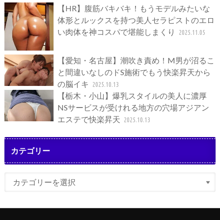
【HR】腹筋バキバキ！もうモデルみたいな
体形とルックスを持つ美人セラピストのエロ
い肉体を神コスパで堪能しまくり
2025.11.05
【愛知・名古屋】潮吹き責め！M男が沼るこ
と間違いなしのドS施術でもう快楽昇天から
の脳イキ
2025.10.13
【栃木・小山】爆乳スタイルの美人に濃厚
NSサービスが受けれる地方の穴場アジアン
エステで快楽昇天
2025.10.13
カテゴリー