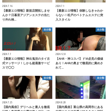
2024.7.16
2024.7.1
【最新エロ情報】新規店開拓しませ
【最新エロ情報】体験しなきゃわか
んか？日暮里アジアンエステの当た
らない！松戸のベトナムエステに突
り外れ検…
入スタイル
未分類
未分類
2024.7.7
2024.12.8
【最新エロ情報】神出鬼没のタイ古
【ANR・神コスパ】ドＭ必見の価値
式マッサージ！しかも超過激サービ
あり！ANRの奥まで徹底的に責めさ
スで◯◯
れて…
未分類
未分類
2024.7.25
2024.8.28
【国内風俗】デリヘルと素人を徹底
【国内風俗】富山県の高岡市にある