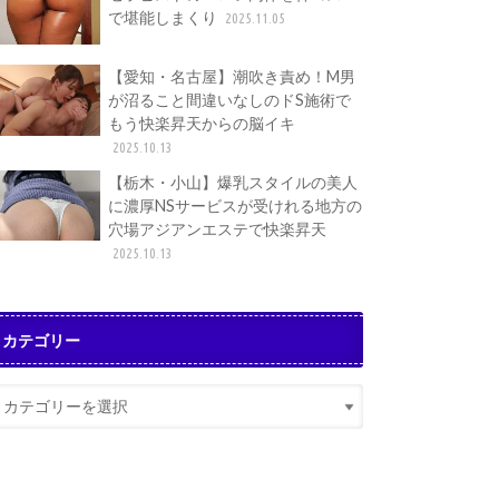
で堪能しまくり
2025.11.05
【愛知・名古屋】潮吹き責め！M男
が沼ること間違いなしのドS施術で
もう快楽昇天からの脳イキ
2025.10.13
【栃木・小山】爆乳スタイルの美人
に濃厚NSサービスが受けれる地方の
穴場アジアンエステで快楽昇天
2025.10.13
カテゴリー