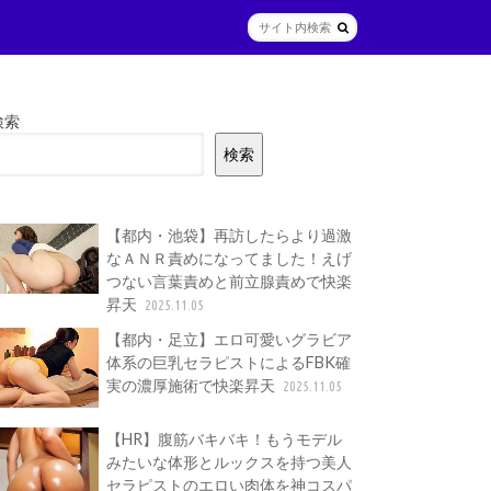
検索
検索
【都内・池袋】再訪したらより過激
なＡＮＲ責めになってました！えげ
つない言葉責めと前立腺責めで快楽
昇天
2025.11.05
【都内・足立】エロ可愛いグラビア
体系の巨乳セラピストによるFBK確
実の濃厚施術で快楽昇天
2025.11.05
【HR】腹筋バキバキ！もうモデル
みたいな体形とルックスを持つ美人
セラピストのエロい肉体を神コスパ