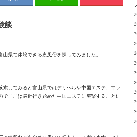
2
験談
2
2
2
2
富山県で体験できる裏風俗を探してみました。
2
2
2
検索してみると富山県ではデリヘルや中国エステ、マッ
2
のでここは最近行き始めた中国エステに突撃することに
2
2
2