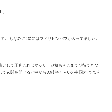
す。
す。 ちなみに2階にはフィリピンパブが入ってました。
古いしで正直これはマッサージ嬢もそこまで期待できな
して玄関を開けると中から30後半くらいの中国オババが