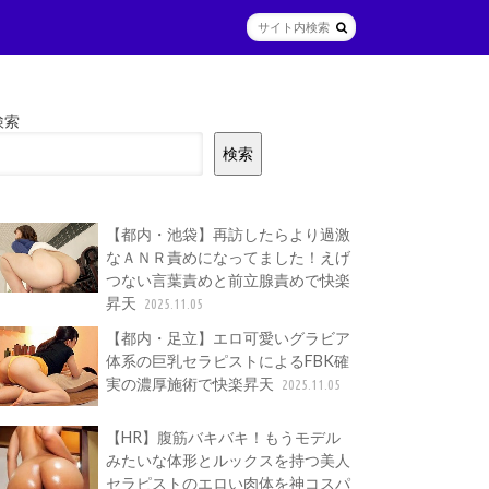
検索
検索
【都内・池袋】再訪したらより過激
なＡＮＲ責めになってました！えげ
つない言葉責めと前立腺責めで快楽
昇天
2025.11.05
【都内・足立】エロ可愛いグラビア
体系の巨乳セラピストによるFBK確
実の濃厚施術で快楽昇天
2025.11.05
【HR】腹筋バキバキ！もうモデル
みたいな体形とルックスを持つ美人
セラピストのエロい肉体を神コスパ