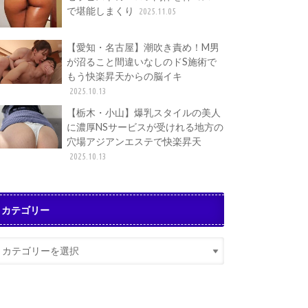
で堪能しまくり
2025.11.05
【愛知・名古屋】潮吹き責め！M男
が沼ること間違いなしのドS施術で
もう快楽昇天からの脳イキ
2025.10.13
【栃木・小山】爆乳スタイルの美人
に濃厚NSサービスが受けれる地方の
穴場アジアンエステで快楽昇天
2025.10.13
カテゴリー