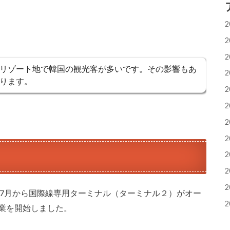
2
2
2
リゾート地で韓国の観光客が多いです。その影響もあ
2
ります。
2
2
2
2
2
2
2
8年7月から国際線専用ターミナル（ターミナル２）がオー
2
営業を開始しました。