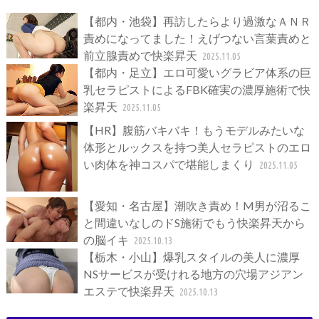
【都内・池袋】再訪したらより過激なＡＮＲ
責めになってました！えげつない言葉責めと
前立腺責めで快楽昇天
2025.11.05
【都内・足立】エロ可愛いグラビア体系の巨
乳セラピストによるFBK確実の濃厚施術で快
楽昇天
2025.11.05
【HR】腹筋バキバキ！もうモデルみたいな
体形とルックスを持つ美人セラピストのエロ
い肉体を神コスパで堪能しまくり
2025.11.05
【愛知・名古屋】潮吹き責め！M男が沼るこ
と間違いなしのドS施術でもう快楽昇天から
の脳イキ
2025.10.13
【栃木・小山】爆乳スタイルの美人に濃厚
NSサービスが受けれる地方の穴場アジアン
エステで快楽昇天
2025.10.13