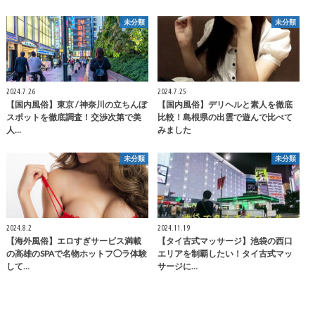
未分類
未分類
2024.7.26
2024.7.25
【国内風俗】東京 / 神奈川の立ちんぼ
【国内風俗】デリヘルと素人を徹底
スポットを徹底調査！交渉次第で美
比較！島根県の出雲で遊んで比べて
人…
みました
未分類
未分類
2024.8.2
2024.11.19
【海外風俗】エロすぎサービス満載
【タイ古式マッサージ】池袋の西口
の高雄のSPAで名物ホットフ◯ラ体験
エリアを制覇したい！タイ古式マッ
して…
サージに…