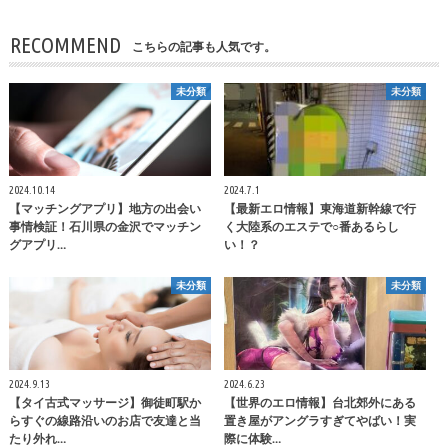
RECOMMEND
こちらの記事も人気です。
未分類
未分類
2024.10.14
2024.7.1
【マッチングアプリ】地方の出会い
【最新エロ情報】東海道新幹線で行
事情検証！石川県の金沢でマッチン
く大陸系のエステで○番あるらし
グアプリ…
い！？
未分類
未分類
2024.9.13
2024.6.23
【タイ古式マッサージ】御徒町駅か
【世界のエロ情報】台北郊外にある
らすぐの線路沿いのお店で友達と当
置き屋がアングラすぎてやばい！実
たり外れ…
際に体験…