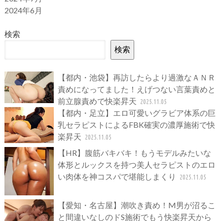
2024年6月
検索
検索
【都内・池袋】再訪したらより過激なＡＮＲ
責めになってました！えげつない言葉責めと
前立腺責めで快楽昇天
2025.11.05
【都内・足立】エロ可愛いグラビア体系の巨
乳セラピストによるFBK確実の濃厚施術で快
楽昇天
2025.11.05
【HR】腹筋バキバキ！もうモデルみたいな
体形とルックスを持つ美人セラピストのエロ
い肉体を神コスパで堪能しまくり
2025.11.05
【愛知・名古屋】潮吹き責め！M男が沼るこ
と間違いなしのドS施術でもう快楽昇天から