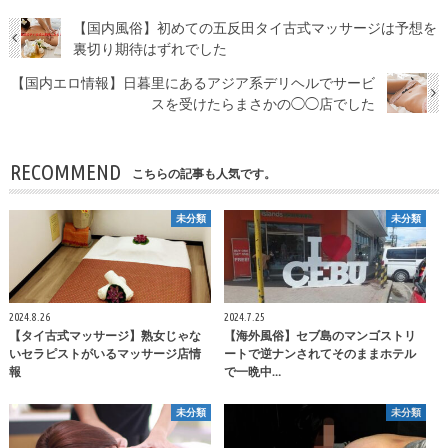
【国内風俗】初めての五反田タイ古式マッサージは予想を
裏切り期待はずれでした
【国内エロ情報】日暮里にあるアジア系デリヘルでサービ
スを受けたらまさかの◯◯店でした
RECOMMEND
こちらの記事も人気です。
未分類
未分類
2024.8.26
2024.7.25
【タイ古式マッサージ】熟女じゃな
【海外風俗】セブ島のマンゴストリ
いセラピストがいるマッサージ店情
ートで逆ナンされてそのままホテル
報
で一晩中…
未分類
未分類