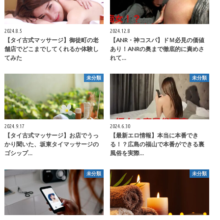
2024.8.5
2024.12.8
【タイ古式マッサージ】御徒町の老
【ANR・神コスパ】ドＭ必見の価値
舗店でどこまでしてくれるか体験し
あり！ANRの奥まで徹底的に責めさ
てみた
れて…
未分類
未分類
2024.9.17
2024.6.30
【タイ古式マッサージ】お店でうっ
【最新エロ情報】本当に本番でき
かり聞いた、坂東タイマッサージの
る！？広島の福山で本番ができる裏
ゴシップ…
風俗を実際…
未分類
未分類