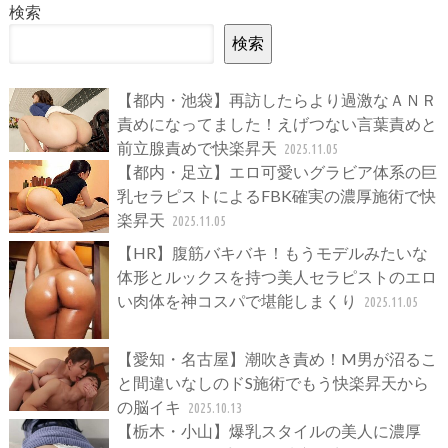
検索
検索
【都内・池袋】再訪したらより過激なＡＮＲ
責めになってました！えげつない言葉責めと
前立腺責めで快楽昇天
2025.11.05
【都内・足立】エロ可愛いグラビア体系の巨
乳セラピストによるFBK確実の濃厚施術で快
楽昇天
2025.11.05
【HR】腹筋バキバキ！もうモデルみたいな
体形とルックスを持つ美人セラピストのエロ
い肉体を神コスパで堪能しまくり
2025.11.05
【愛知・名古屋】潮吹き責め！M男が沼るこ
と間違いなしのドS施術でもう快楽昇天から
の脳イキ
2025.10.13
【栃木・小山】爆乳スタイルの美人に濃厚