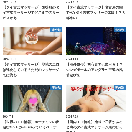
2024.10.16
2024.8.16
【タイ古式マッサージ】御徒町のタ
【タイ古式マッサージ】名古屋の栄
イ古式マッサージでどこまでのサー
でHなタイ古式マッサージ体験！？大
ビスがあ…
都市の…
未分類
未分類
2024.10.20
2024.10.8
【タイ古式マッサージ】聖地のエロ
【海外風俗】初心者でも遊べる！？
は進化している？ただのマッサージ
シンガポールのアングラ〜王道の風
では終わ…
俗遊びを…
未分類
未分類
2024.7.1
2024.7.23
【世界のエロ情報】ホーチミンの夜
【国内エロ情報】池袋で◯番がある
遊びNo.1はGaiGoiっていうベトナ…
と噂のタイ古式マッサージ店に行っ