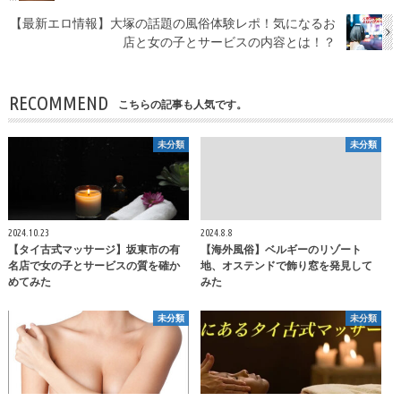
【最新エロ情報】大塚の話題の風俗体験レポ！気になるお
店と女の子とサービスの内容とは！？
RECOMMEND
こちらの記事も人気です。
未分類
未分類
2024.10.23
2024.8.8
【タイ古式マッサージ】坂東市の有
【海外風俗】ベルギーのリゾート
名店で女の子とサービスの質を確か
地、オステンドで飾り窓を発見して
めてみた
みた
未分類
未分類